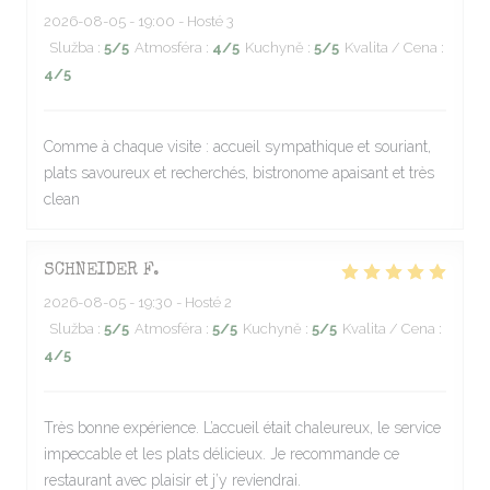
2026-08-05
- 19:00 - Hosté 3
Služba
:
5
/5
Atmosféra
:
4
/5
Kuchyně
:
5
/5
Kvalita / Cena
:
4
/5
Comme à chaque visite : accueil sympathique et souriant,
plats savoureux et recherchés, bistronome apaisant et très
clean
SCHNEIDER
F
2026-08-05
- 19:30 - Hosté 2
Služba
:
5
/5
Atmosféra
:
5
/5
Kuchyně
:
5
/5
Kvalita / Cena
:
4
/5
Très bonne expérience. L’accueil était chaleureux, le service
impeccable et les plats délicieux. Je recommande ce
restaurant avec plaisir et j’y reviendrai.