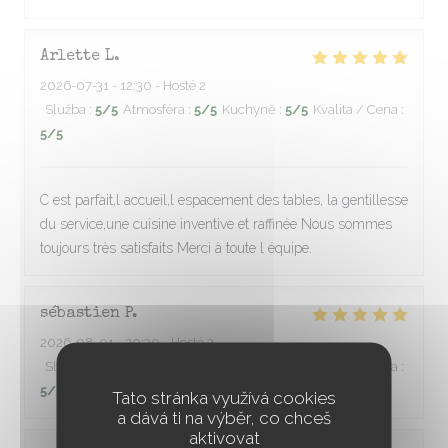
Arlette
L
2026-07-31
- 12:30 - Hosté 2
Služba
:
5
/5
Atmosféra
:
5
/5
Kuchyně
:
5
/5
Kvalita / Cena
:
5
/5
C est parfait,l accueil,l espacement des tables, la gentillesse
du service,une cuisine inventive et raffinée Nous sommes
toujours très satisfaits Merci à toute l équipe.
sébastien
P
2026-08-01
- 20:30 - Hosté 2
Služba
:
5
/5
Atmosféra
:
5
/5
Kuchyně
:
5
/5
Kvalita / Cena
:
5
/5
Tato stránka využívá cookies
a dává ti na výběr, co chceš
aktivovat