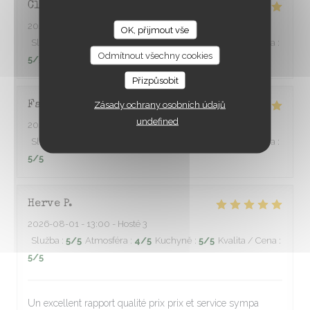
Claire
D
2026-07-31
- 20:00 - Hosté 4
OK, přijmout vše
À TRAVERS CHAMPS
Služba
:
5
/5
Atmosféra
:
5
/5
Kuchyně
:
5
/5
Kvalita / Cena
:
Odmítnout všechny cookies
5
/5
Přizpůsobit
Zásady ochrany osobních údajů
Fabien
L
undefined
2026-08-01
- 20:00 - Hosté 6
Služba
:
5
/5
Atmosféra
:
5
/5
Kuchyně
:
5
/5
Kvalita / Cena
:
5
/5
Herve
P
2026-08-01
- 13:00 - Hosté 3
Služba
:
5
/5
Atmosféra
:
4
/5
Kuchyně
:
5
/5
Kvalita / Cena
:
5
/5
Un excellent rapport qualité prix prix et service sympa