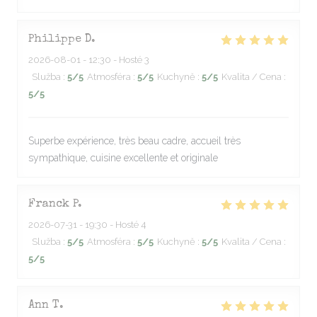
Philippe
D
2026-08-01
- 12:30 - Hosté 3
Služba
:
5
/5
Atmosféra
:
5
/5
Kuchyně
:
5
/5
Kvalita / Cena
:
5
/5
Superbe expérience, très beau cadre, accueil très
sympathique, cuisine excellente et originale
Franck
P
2026-07-31
- 19:30 - Hosté 4
Služba
:
5
/5
Atmosféra
:
5
/5
Kuchyně
:
5
/5
Kvalita / Cena
:
5
/5
Ann
T