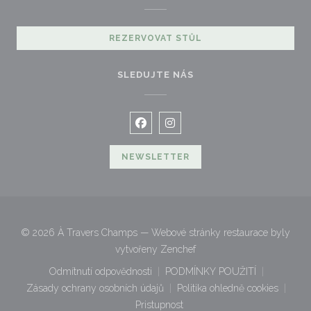
REZERVOVAT STŮL
SLEDUJTE NÁS
Facebook ((otevře se v novém okn
Instagram ((otevře se v nov
NEWSLETTER
© 2026 À Travers Champs — Webové stránky restaurace byly
((otevře se v novém okně))
vytvořeny
Zenchef
Odmítnutí odpovědnosti
PODMÍNKY POUŽITÍ
((otevře se v novém okně))
((otevře se v novém o
Zásady ochrany osobních údajů
Politika ohledně cookies
((otevře se v novém okně))
((otevře se v nov
Pristupnost