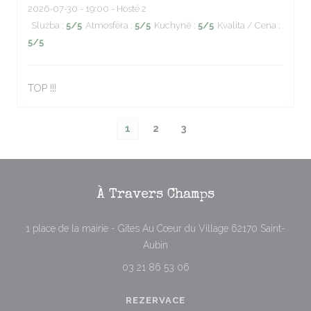
2026-07-30
- 19:00 - Hosté 2
Služba
:
5
/5
Atmosféra
:
5
/5
Kuchyně
:
5
/5
Kvalita / Cena
:
5
/5
TOP !!!
1
2
3
À Travers Champs
1 place de la mairie - Gîtes Au Cœur du Village 62170 Saint-
((otevře se v novém okně))
Aubin
03 21 86 53 06
REZERVACE