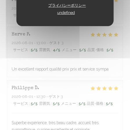
Fabien
L
プライバシーポリシー
2026-08-01
- 20:00 - ゲスト 6
undefined
サービス
:
5
/5
雰囲気
:
5
/5
メニュー
:
5
/5
品質-価格
:
5
/5
Herve
P
2026-08-01
- 13:00 - ゲスト 3
サービス
:
5
/5
雰囲気
:
4
/5
メニュー
:
5
/5
品質-価格
:
5
/5
Un excellent rapport qualité prix prix et service sympa
Philippe
D
2026-08-01
- 12:30 - ゲスト 3
サービス
:
5
/5
雰囲気
:
5
/5
メニュー
:
5
/5
品質-価格
:
5
/5
Superbe expérience, très beau cadre, accueil très
sympathique, cuisine excellente et originale