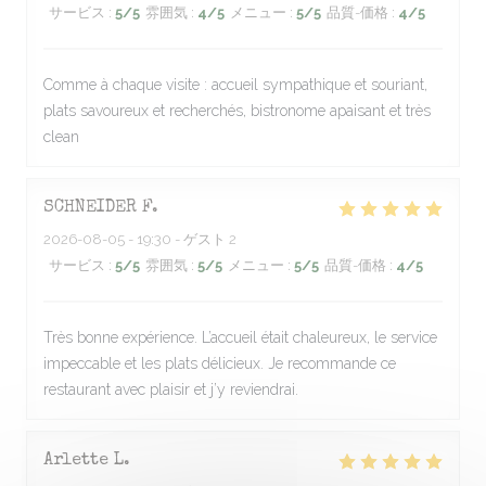
サービス
:
5
/5
雰囲気
:
4
/5
メニュー
:
5
/5
品質-価格
:
4
/5
Comme à chaque visite : accueil sympathique et souriant,
plats savoureux et recherchés, bistronome apaisant et très
clean
SCHNEIDER
F
2026-08-05
- 19:30 - ゲスト 2
サービス
:
5
/5
雰囲気
:
5
/5
メニュー
:
5
/5
品質-価格
:
4
/5
Très bonne expérience. L’accueil était chaleureux, le service
impeccable et les plats délicieux. Je recommande ce
restaurant avec plaisir et j’y reviendrai.
Arlette
L