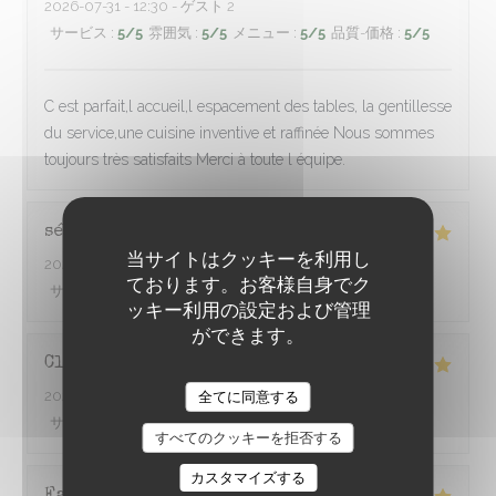
2026-07-31
- 12:30 - ゲスト 2
サービス
:
5
/5
雰囲気
:
5
/5
メニュー
:
5
/5
品質-価格
:
5
/5
C est parfait,l accueil,l espacement des tables, la gentillesse
du service,une cuisine inventive et raffinée Nous sommes
toujours très satisfaits Merci à toute l équipe.
sébastien
P
当サイトはクッキーを利用し
2026-08-01
- 20:30 - ゲスト 2
ております。お客様自身でク
サービス
:
5
/5
雰囲気
:
5
/5
メニュー
:
5
/5
品質-価格
:
5
/5
ッキー利用の設定および管理
ができます。
Claire
D
2026-07-31
- 20:00 - ゲスト 4
À TRAVERS CHAMPS
全てに同意する
サービス
:
5
/5
雰囲気
:
5
/5
メニュー
:
5
/5
品質-価格
:
5
/5
すべてのクッキーを拒否する
カスタマイズする