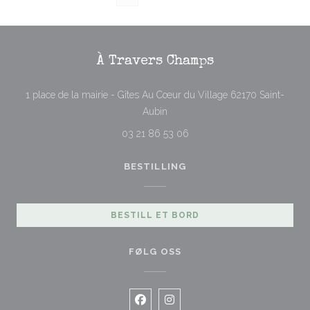
À Travers Champs
1 place de la mairie - Gîtes Au Cœur du Village 62170 Saint-
((åpner i et nytt vindu))
Aubin
03 21 86 53 06
BESTILLING
BESTILL ET BORD
FØLG OSS
Facebook ((åpner i et nytt vindu))
Instagram ((åpner i et nytt vi