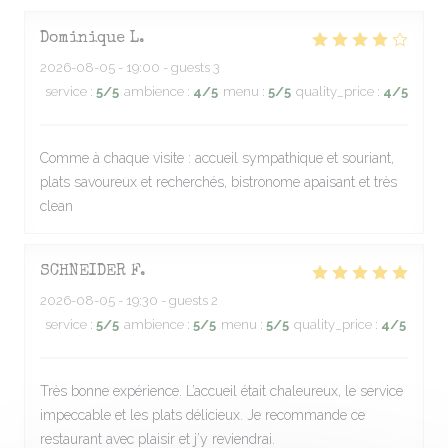
Dominique
L
2026-08-05
- 19:00 - guests 3
service
:
5
/5
ambience
:
4
/5
menu
:
5
/5
quality_price
:
4
/5
Comme à chaque visite : accueil sympathique et souriant,
plats savoureux et recherchés, bistronome apaisant et très
clean
SCHNEIDER
F
2026-08-05
- 19:30 - guests 2
service
:
5
/5
ambience
:
5
/5
menu
:
5
/5
quality_price
:
4
/5
Très bonne expérience. L’accueil était chaleureux, le service
impeccable et les plats délicieux. Je recommande ce
restaurant avec plaisir et j’y reviendrai.