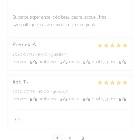
Superbe expérience, très beau cadre, accueil très
sympathique, cuisine excellente et originale
Franck
P
2026-07-31
- 19:30 - guests 4
service
:
5
/5
ambience
:
5
/5
menu
:
5
/5
quality_price
:
5
/5
Ann
T
2026-07-30
- 19:00 - guests 2
service
:
5
/5
ambience
:
5
/5
menu
:
5
/5
quality_price
:
5
/5
TOP !!!
1
2
3