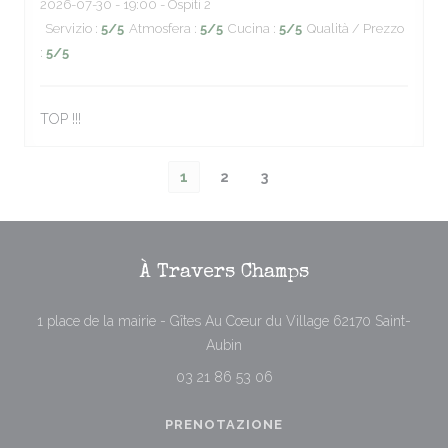
2026-07-30
- 19:00 - Ospiti 2
Servizio
:
5
/5
Atmosfera
:
5
/5
Cucina
:
5
/5
Qualità / Prezzo
:
5
/5
TOP !!!
1
2
3
À Travers Champs
1 place de la mairie - Gîtes Au Cœur du Village 62170 Saint-
((apre una nuova finestra))
Aubin
03 21 86 53 06
PRENOTAZIONE