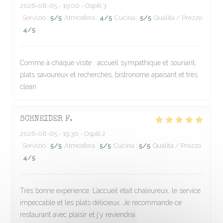
2026-08-05
- 19:00 - Ospiti 3
Servizio
:
5
/5
Atmosfera
:
4
/5
Cucina
:
5
/5
Qualità / Prezzo
:
4
/5
Comme à chaque visite : accueil sympathique et souriant,
plats savoureux et recherchés, bistronome apaisant et très
clean
SCHNEIDER
F
2026-08-05
- 19:30 - Ospiti 2
Servizio
:
5
/5
Atmosfera
:
5
/5
Cucina
:
5
/5
Qualità / Prezzo
:
4
/5
Très bonne expérience. L’accueil était chaleureux, le service
impeccable et les plats délicieux. Je recommande ce
restaurant avec plaisir et j’y reviendrai.