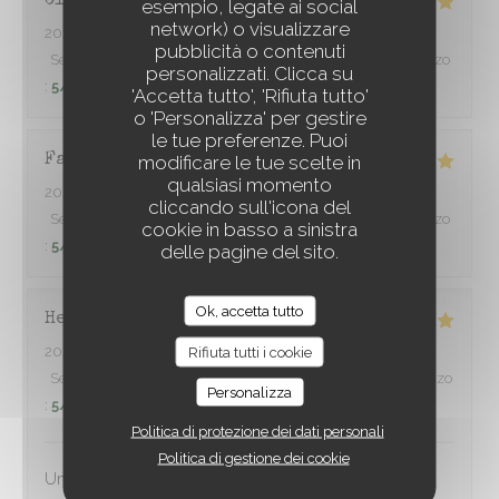
Claire
D
esempio, legate ai social
network) o visualizzare
2026-07-31
- 20:00 - Ospiti 4
pubblicità o contenuti
Servizio
:
5
/5
Atmosfera
:
5
/5
Cucina
:
5
/5
Qualità / Prezzo
À TRAVERS CHAMPS
personalizzati. Clicca su
:
5
/5
'Accetta tutto', 'Rifiuta tutto'
o 'Personalizza' per gestire
le tue preferenze. Puoi
modificare le tue scelte in
Fabien
L
qualsiasi momento
2026-08-01
- 20:00 - Ospiti 6
cliccando sull'icona del
Servizio
:
5
/5
Atmosfera
:
5
/5
Cucina
:
5
/5
Qualità / Prezzo
cookie in basso a sinistra
:
5
/5
delle pagine del sito.
Ok, accetta tutto
Herve
P
2026-08-01
- 13:00 - Ospiti 3
Rifiuta tutti i cookie
Servizio
:
5
/5
Atmosfera
:
4
/5
Cucina
:
5
/5
Qualità / Prezzo
Personalizza
:
5
/5
Politica di protezione dei dati personali
Politica di gestione dei cookie
Un excellent rapport qualité prix prix et service sympa