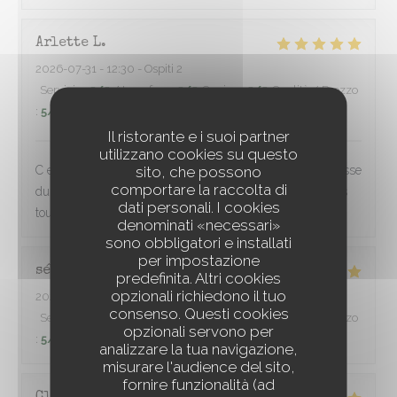
Arlette
L
2026-07-31
- 12:30 - Ospiti 2
Servizio
:
5
/5
Atmosfera
:
5
/5
Cucina
:
5
/5
Qualità / Prezzo
:
5
/5
Il ristorante e i suoi partner
utilizzano cookies su questo
sito, che possono
C est parfait,l accueil,l espacement des tables, la gentillesse
comportare la raccolta di
du service,une cuisine inventive et raffinée Nous sommes
dati personali. I cookies
toujours très satisfaits Merci à toute l équipe.
denominati «necessari»
sono obbligatori e installati
per impostazione
sébastien
P
predefinita. Altri cookies
opzionali richiedono il tuo
2026-08-01
- 20:30 - Ospiti 2
consenso. Questi cookies
Servizio
:
5
/5
Atmosfera
:
5
/5
Cucina
:
5
/5
Qualità / Prezzo
opzionali servono per
:
5
/5
analizzare la tua navigazione,
misurare l'audience del sito,
fornire funzionalità (ad