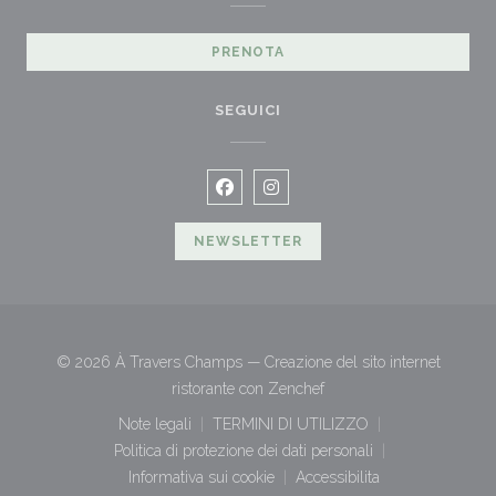
PRENOTA
SEGUICI
Facebook ((apre una nuova finestra
Instagram ((apre una nuova fi
NEWSLETTER
© 2026 À Travers Champs — Creazione del sito internet
((apre una nuova finestra)
ristorante con
Zenchef
Note legali
TERMINI DI UTILIZZO
((apre una nuova finestra))
((apre una nuova finestra))
Politica di protezione dei dati personali
((apre una nuova finestra))
Informativa sui cookie
Accessibilita
((apre una nuova finestra))
((apre una nuova finestr