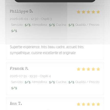
Philippe
D
2026-08-01
- 12:30 - Ospiti 3
Servizio
:
5
/5
Atmosfera
:
5
/5
Cucina
:
5
/5
Qualità / Prezzo
:
5
/5
Superbe expérience, très beau cadre, accueil très
sympathique, cuisine excellente et originale
Franck
P
2026-07-31
- 19:30 - Ospiti 4
Servizio
:
5
/5
Atmosfera
:
5
/5
Cucina
:
5
/5
Qualità / Prezzo
:
5
/5
Ann
T