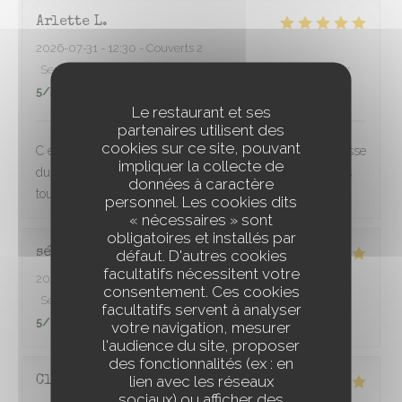
Arlette
L
2026-07-31
- 12:30 - Couverts 2
Service
:
5
/5
Ambiance
:
5
/5
Cuisine
:
5
/5
Qualité / Prix
:
5
/5
Le restaurant et ses
partenaires utilisent des
cookies sur ce site, pouvant
C est parfait,l accueil,l espacement des tables, la gentillesse
impliquer la collecte de
du service,une cuisine inventive et raffinée Nous sommes
données à caractère
toujours très satisfaits Merci à toute l équipe.
personnel. Les cookies dits
« nécessaires » sont
obligatoires et installés par
sébastien
P
défaut. D'autres cookies
facultatifs nécessitent votre
2026-08-01
- 20:30 - Couverts 2
consentement. Ces cookies
Service
:
5
/5
Ambiance
:
5
/5
Cuisine
:
5
/5
Qualité / Prix
:
facultatifs servent à analyser
5
/5
votre navigation, mesurer
l'audience du site, proposer
des fonctionnalités (ex : en
lien avec les réseaux
Claire
D
sociaux) ou afficher des