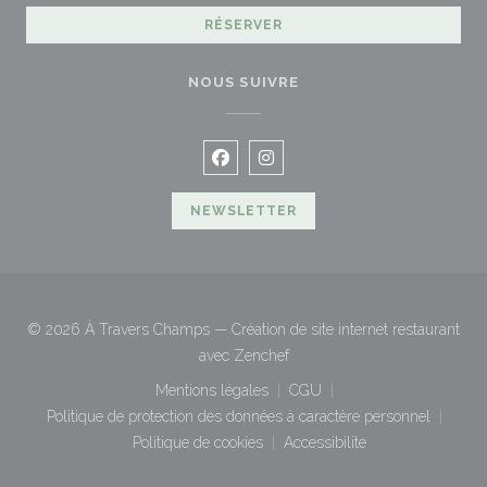
RÉSERVER
NOUS SUIVRE
Facebook ((ouvre une nouvelle fen
Instagram ((ouvre une nouvel
NEWSLETTER
© 2026 À Travers Champs — Création de site internet restaurant
((ouvre une nouvelle fenêtre))
avec
Zenchef
Mentions légales
CGU
((ouvre une nouvelle fenêtre))
((ouvre une nouvelle fenêt
Politique de protection des données à caractère personnel
((ouvre une nouvelle fenêtre))
Politique de cookies
Accessibilite
((ouvre une nouvelle fenêtre))
((ouvre une nouvelle fenê