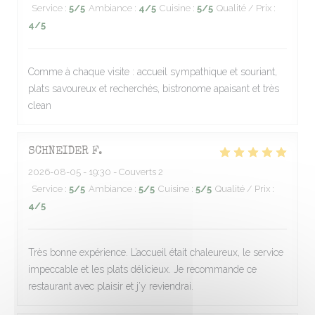
Service
:
5
/5
Ambiance
:
4
/5
Cuisine
:
5
/5
Qualité / Prix
:
4
/5
Comme à chaque visite : accueil sympathique et souriant,
plats savoureux et recherchés, bistronome apaisant et très
clean
SCHNEIDER
F
2026-08-05
- 19:30 - Couverts 2
Service
:
5
/5
Ambiance
:
5
/5
Cuisine
:
5
/5
Qualité / Prix
:
4
/5
Très bonne expérience. L’accueil était chaleureux, le service
impeccable et les plats délicieux. Je recommande ce
restaurant avec plaisir et j’y reviendrai.