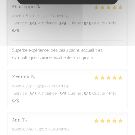
Philippe
D
2026-08-01
- 12:30 - Couverts 3
Service
:
5
/5
Ambiance
:
5
/5
Cuisine
:
5
/5
Qualité / Prix
:
5
/5
Superbe expérience, très beau cadre, accueil très
sympathique, cuisine excellente et originale
Franck
P
2026-07-31
- 19:30 - Couverts 4
Service
:
5
/5
Ambiance
:
5
/5
Cuisine
:
5
/5
Qualité / Prix
:
5
/5
Ann
T
2026-07-30
- 19:00 - Couverts 2