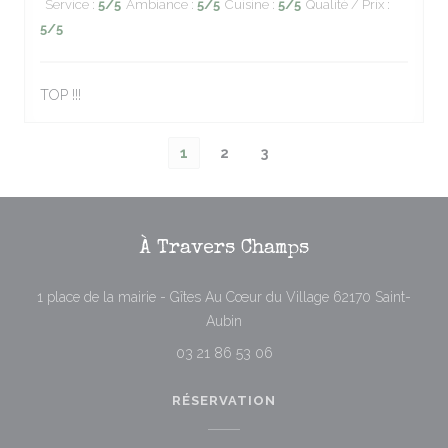
Service
:
5
/5
Ambiance
:
5
/5
Cuisine
:
5
/5
Qualité / Prix
:
5
/5
TOP !!!
1
2
3
À Travers Champs
1 place de la mairie - Gîtes Au Cœur du Village 62170 Saint-
((ouvre une nouvelle fenêtre))
Aubin
03 21 86 53 06
RÉSERVATION