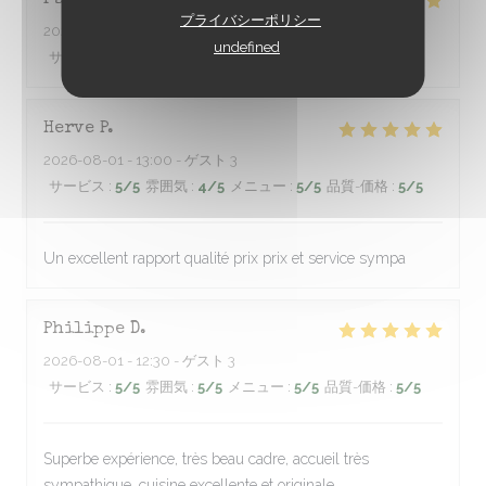
Fabien
L
プライバシーポリシー
2026-08-01
- 20:00 - ゲスト 6
undefined
サービス
:
5
/5
雰囲気
:
5
/5
メニュー
:
5
/5
品質-価格
:
5
/5
Herve
P
2026-08-01
- 13:00 - ゲスト 3
サービス
:
5
/5
雰囲気
:
4
/5
メニュー
:
5
/5
品質-価格
:
5
/5
Un excellent rapport qualité prix prix et service sympa
Philippe
D
2026-08-01
- 12:30 - ゲスト 3
サービス
:
5
/5
雰囲気
:
5
/5
メニュー
:
5
/5
品質-価格
:
5
/5
Superbe expérience, très beau cadre, accueil très
sympathique, cuisine excellente et originale