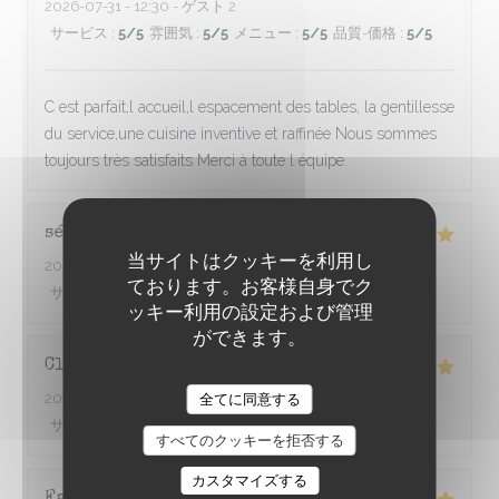
2026-07-31
- 12:30 - ゲスト 2
サービス
:
5
/5
雰囲気
:
5
/5
メニュー
:
5
/5
品質-価格
:
5
/5
C est parfait,l accueil,l espacement des tables, la gentillesse
du service,une cuisine inventive et raffinée Nous sommes
toujours très satisfaits Merci à toute l équipe.
sébastien
P
当サイトはクッキーを利用し
2026-08-01
- 20:30 - ゲスト 2
ております。お客様自身でク
サービス
:
5
/5
雰囲気
:
5
/5
メニュー
:
5
/5
品質-価格
:
5
/5
ッキー利用の設定および管理
ができます。
Claire
D
2026-07-31
- 20:00 - ゲスト 4
À TRAVERS CHAMPS
全てに同意する
サービス
:
5
/5
雰囲気
:
5
/5
メニュー
:
5
/5
品質-価格
:
5
/5
すべてのクッキーを拒否する
カスタマイズする