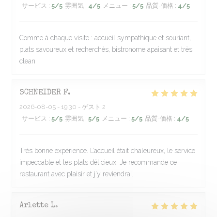
サービス
:
5
/5
雰囲気
:
4
/5
メニュー
:
5
/5
品質-価格
:
4
/5
Comme à chaque visite : accueil sympathique et souriant,
plats savoureux et recherchés, bistronome apaisant et très
clean
SCHNEIDER
F
2026-08-05
- 19:30 - ゲスト 2
サービス
:
5
/5
雰囲気
:
5
/5
メニュー
:
5
/5
品質-価格
:
4
/5
Très bonne expérience. L’accueil était chaleureux, le service
impeccable et les plats délicieux. Je recommande ce
restaurant avec plaisir et j’y reviendrai.
Arlette
L