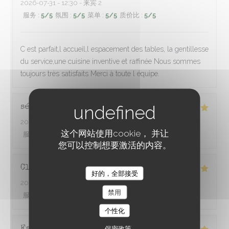
2026-07-31
- 12:30 - 来宾 2
服务
:
5
/5
氛围
:
5
/5
菜单
:
5
/5
质价比
:
5
/5
C est parfait,l accueil,l espacement des tables, la gentillesse
du service,une cuisine inventive et raffinée Nous sommes
toujours très satisfaits Merci à toute l équipe.
sébastien
P
2026-08-01
- 20:30 - 来宾 2
这个网站使用cookie， 并让
服务
:
5
/5
氛围
:
5
/5
菜单
:
5
/5
质价比
:
5
/5
您可以控制想要激活的内容。
Claire
D
好的，全部接受
À TRAVERS CHAMPS
2026-07-31
- 20:00 - 来宾 4
禁用
服务
:
5
/5
氛围
:
5
/5
菜单
:
5
/5
质价比
:
5
/5
个性化
保密政策