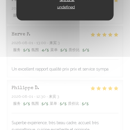
Fabien
L
undefined
2026-08-01
- 20:00 - 来宾 6
服务
:
5
/5
氛围
:
5
/5
菜单
:
5
/5
质价比
:
5
/5
Herve
P
2026-08-01
- 13:00 - 来宾 3
服务
:
5
/5
氛围
:
4
/5
菜单
:
5
/5
质价比
:
5
/5
Un excellent rapport qualité prix prix et service sympa
Philippe
D
2026-08-01
- 12:30 - 来宾 3
服务
:
5
/5
氛围
:
5
/5
菜单
:
5
/5
质价比
:
5
/5
Superbe expérience, très beau cadre, accueil très
sympathique, cuisine excellente et originale