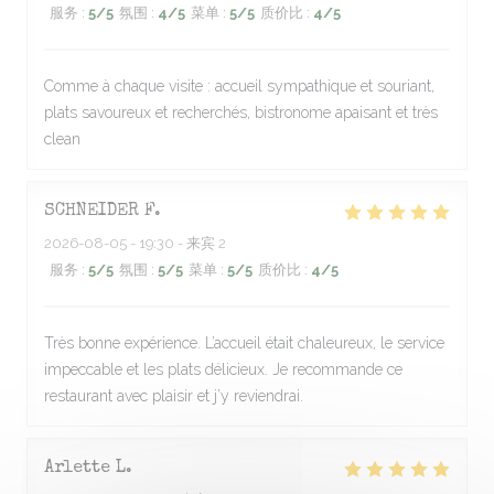
服务
:
5
/5
氛围
:
4
/5
菜单
:
5
/5
质价比
:
4
/5
Comme à chaque visite : accueil sympathique et souriant,
plats savoureux et recherchés, bistronome apaisant et très
clean
SCHNEIDER
F
2026-08-05
- 19:30 - 来宾 2
服务
:
5
/5
氛围
:
5
/5
菜单
:
5
/5
质价比
:
4
/5
Très bonne expérience. L’accueil était chaleureux, le service
impeccable et les plats délicieux. Je recommande ce
restaurant avec plaisir et j’y reviendrai.
Arlette
L