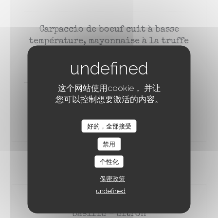
Carpaccio de boeuf cuit à basse
température, mayonnaise à la truffe
d’été
13,00 EUR
这个网站使用cookie， 并让
您可以控制想要激活的内容。
Gaspacho de concombre, mousse de
chèvre frais à l’estragon
9,00 EUR
好的，全部接受
À TRAVERS CHAMPS
禁用
个性化
LES CHOSES SÉRIEUSES...
保密政策
undefined
Osso buco de veau, pappardelles
basilic - citron