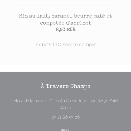
Riz au lait, caramel beurre salé et
compotée d’abricot
8,50 EUR
Prix nets TTC, service compris.
À Travers Champs
1 place de la mairie - Gîtes Au Cœur du Village 62170 Saint-
((在新窗口中打开))
Aubin
03 21 86 53 06