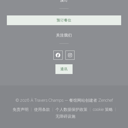
预订
预订餐位
关注我们
Facebook ((在新窗口中打开))
Instagram ((在新窗口中打开)
通讯
((在新窗
© 2026 À Travers Champs — 餐馆网站创建者
Zenchef
免责声明
使用条款
个人数据保护政策
cookie 策略
((在新窗口中打开))
((在新窗口中打开))
((在新窗口中打开))
((在新窗口中
无障碍设施
((在新窗口中打开))