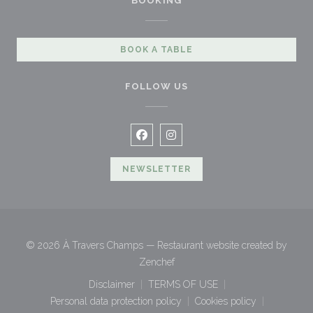
BOOKING
BOOK A TABLE
FOLLOW US
Facebook ((opens in a new windo
Instagram ((opens in a new 
NEWSLETTER
© 2026 À Travers Champs — Restaurant website created by
((opens in a new window))
Zenchef
Disclaimer
TERMS OF USE
((opens in a new window))
((opens in a new window))
Personal data protection policy
Cookies policy
((opens in a new window))
((opens in a new w