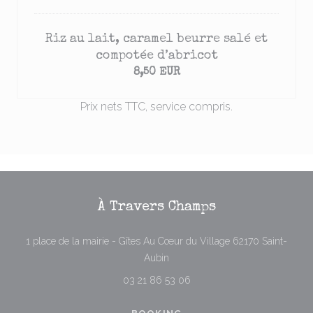
Riz au lait, caramel beurre salé et
compotée d’abricot
8,50 EUR
Prix nets TTC, service compris.
À Travers Champs
1 place de la mairie - Gîtes Au Cœur du Village 62170 Saint-
((opens in a new window))
Aubin
03 21 86 53 06