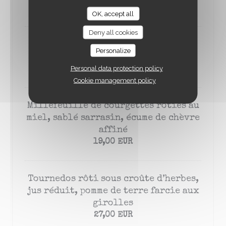
23,00 EUR
OK, accept all
Deny all cookies
Filet de bar rôti sauce vierge,
Personalize
polenta au poivron confit
Personal data protection policy
24,00 EUR
Cookie management policy
Millefeuille de courgettes rôties au
miel, sablé sarrasin, écume de chèvre
affiné
19,00 EUR
Tournedos rôti sous croûte d’herbes,
jus réduit, pomme de terre farcie aux
girolles
27,00 EUR