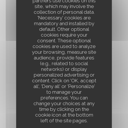
partners use cookies on this
site, which may involve the
collection of personal data.
'Necessary' cookies are
Carpaccio de boeuf cuit à basse
mandatory and installed by
température, mayonnaise à la truffe
default. Other optional
d’été
cookies require your
13,00 EUR
consent. These optional
cookies are used to analyze
your browsing, measure site
audience, provide features
Gaspacho de concombre, mousse de
(e.g., related to social
chèvre frais à l’estragon
networks) or display
9,00 EUR
personalized advertising or
content. Click on 'OK, accept
À TRAVERS CHAMPS
all', 'Deny all' or 'Personalize'
to manage your
preferences. You can
LES CHOSES SÉRIEUSES...
change your choices at any
time by clicking on the
cookie icon at the bottom
Osso buco de veau, pappardelles
left of the site pages.
basilic - citron