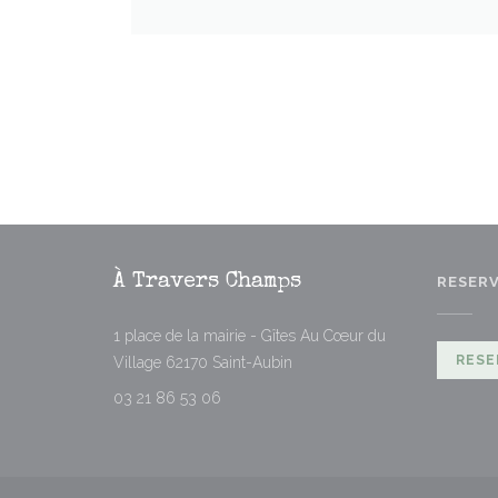
À Travers Champs
RESER
1 place de la mairie - Gîtes Au Cœur du
((opent in een nieuw venster))
RESE
Village 62170 Saint-Aubin
03 21 86 53 06