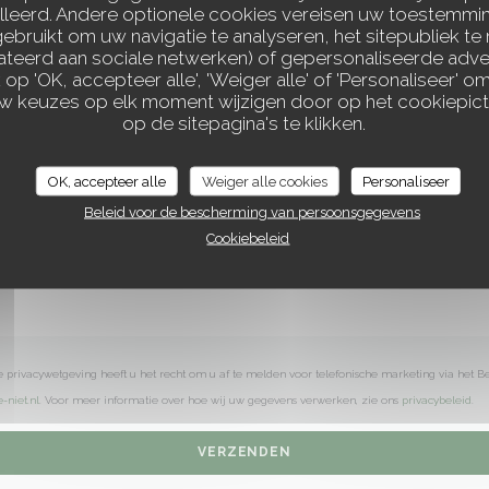
Wilt u contact met ons opnemen?
lleerd. Andere optionele cookies vereisen uw toestemmi
bruikt om uw navigatie te analyseren, het sitepubliek te 
Vul het onderstaande formulier in!
elateerd aan sociale netwerken) of gepersonaliseerde adve
 op 'OK, accepteer alle', 'Weiger alle' of 'Personaliseer'
uw keuzes op elk moment wijzigen door op het cookiepic
À TRAVERS CHAMPS
op de sitepagina's te klikken.
OK, accepteer alle
Weiger alle cookies
Personaliseer
Beleid voor de bescherming van persoonsgegevens
Cookiebeleid
 privacywetgeving heeft u het recht om u af te melden voor telefonische marketing via het B
-niet.nl
. Voor meer informatie over hoe wij uw gegevens verwerken, zie ons
privacybeleid
.