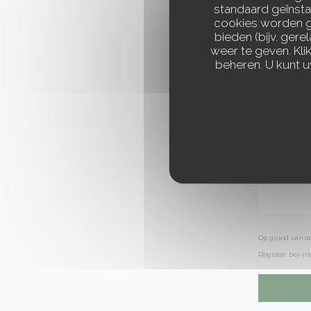
standaard geïnsta
cookies worden ge
bieden (bijv. ger
weer te geven. Klik
beheren. U kunt 
Op grond van de
Register:
bel-me