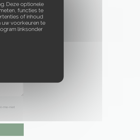
ng. Deze optionele
meten, functies te
rtenties of inhoud
 om uw voorkeuren te
togram linksonder
el-me-niet