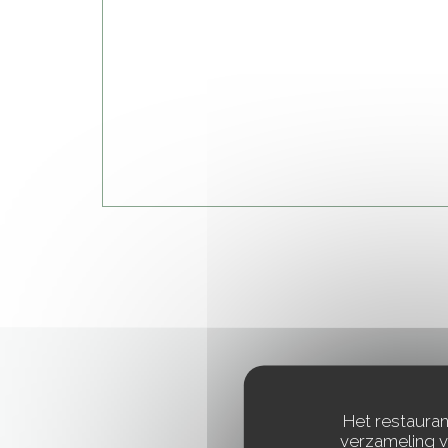
Het restauran
verzameling v