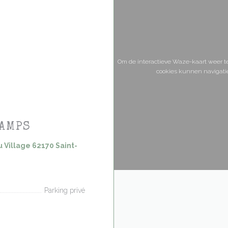
Om de interactieve Waze-kaart weer t
cookies kunnen navigati
HAMPS
u Village 62170 Saint-
nt in een nieuw venster))
Parking privé