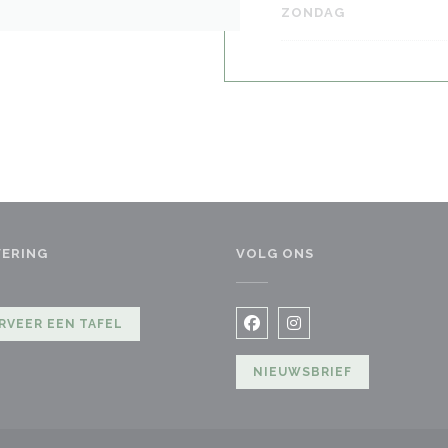
ZONDAG
VERING
VOLG ONS
RVEER EEN TAFEL
Facebook ((opent in een ni
Instagram ((opent in 
NIEUWSBRIEF