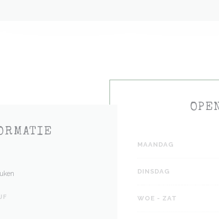
OPE
ORMATIE
MAANDAG
DINSDAG
euken
JF
WOE
-
ZAT