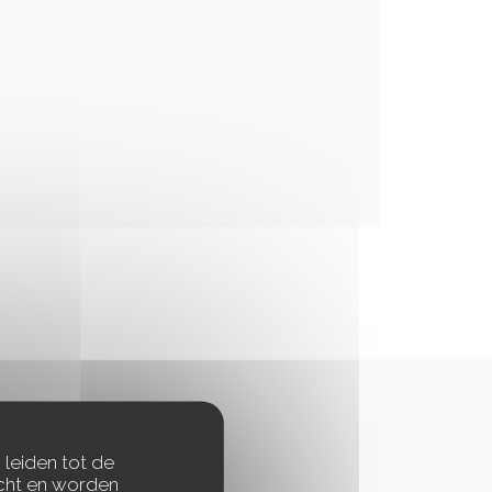
 leiden tot de
icht en worden