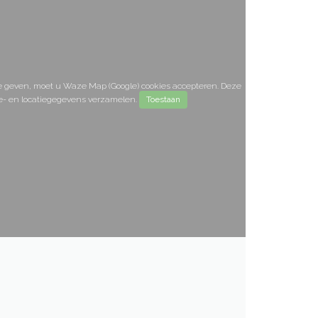
e geven, moet u Waze Map (Google) cookies accepteren. Deze
e- en locatiegegevens verzamelen.
Toestaan