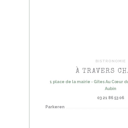
BISTRONOMIE
À TRAVERS C
1 place de la mairie - Gîtes Au Cœur d
((ope
Aubin
03 21 86 53 06
Parkeren