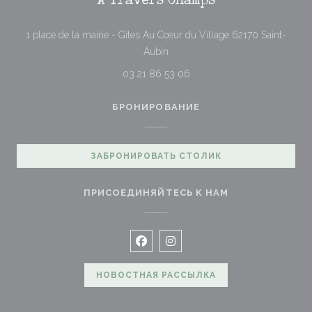
À Travers Champs
1 place de la mairie - Gîtes Au Cœur du Village 62170 Saint-
((открывается в новом окне))
Aubin
03 21 86 53 06
БРОНИРОВАНИЕ
ЗАБРОНИРОВАТЬ СТОЛИК
ПРИСОЕДИНЯЙТЕСЬ К НАМ
Facebook ((открывается в новом
Instagram ((открывается в 
НОВОСТНАЯ РАССЫЛКА