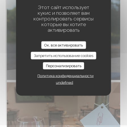
Этот сайт использует
кукис и позволяет вам
контролировать сервисы
которые вы хотите
активировать
À TRAVERS CHAMPS
Ок, все активировать
Запретить использование cookies
Персонализировать
Политика конфиденциальности
undefined