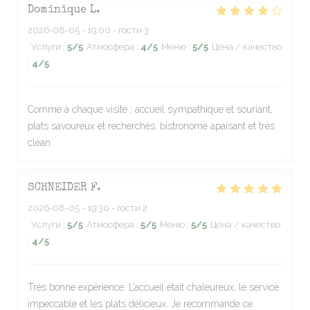
Dominique
L
2026-08-05
- 19:00 - гости 3
Услуги
:
5
/5
Атмосфера
:
4
/5
Меню
:
5
/5
Цена / качество
:
4
/5
Comme à chaque visite : accueil sympathique et souriant,
plats savoureux et recherchés, bistronome apaisant et très
clean
SCHNEIDER
F
2026-08-05
- 19:30 - гости 2
Услуги
:
5
/5
Атмосфера
:
5
/5
Меню
:
5
/5
Цена / качество
:
4
/5
Très bonne expérience. L’accueil était chaleureux, le service
impeccable et les plats délicieux. Je recommande ce