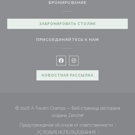
БРОНИРОВАНИЕ
ЗАБРОНИРОВАТЬ СТОЛИК
ПРИСОЕДИНЯЙТЕСЬ К НАМ
Facebook ((открывается в новом
Instagram ((открывается в 
НОВОСТНАЯ РАССЫЛКА
© 2026 À Travers Champs — Веб-страница ресторана
((открывается в новом окн
создана
Zenchef
Предупреждение об отказе от ответственности
((открывается в новом окне))
УСЛОВИЯ ИСПОЛЬЗОВАНИЯ