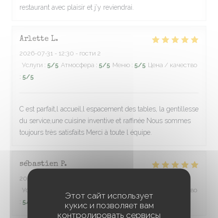
restaurant avec plaisir et j’y reviendrai.
Arlette
L
2026-07-31
- 12:30 - гости 2
Услуги
:
5
/5
Атмосфера
:
5
/5
Меню
:
5
/5
Цена / качество
:
5
/5
C est parfait,l accueil,l espacement des tables, la gentillesse
du service,une cuisine inventive et raffinée Nous sommes
toujours très satisfaits Merci à toute l équipe.
sébastien
P
2026-08-01
- 20:30 - гости 2
Услуги
:
5
/5
Атмосфера
:
5
/5
Меню
:
5
/5
Цена / качество
Этот сайт использует
:
5
/5
кукис и позволяет вам
контролировать сервисы