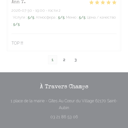
Ann
T
2026-07-30
- 19:00 - гости 2
Услуги
:
5
/5
Атмосфера
:
5
/5
Меню
:
5
/5
Цена / качество
:
5
/5
TOP !!!
1
2
3
À Travers Champs
1 place de la mairie - Gîtes Au Cœur du Village 62170 Saint-
((открывается в новом окне))
Aubin
03 21 86 53 06