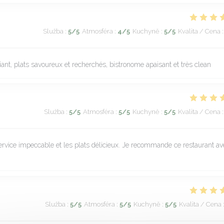
Služba
:
5
/5
Atmosféra
:
4
/5
Kuchyně
:
5
/5
Kvalita / Cena
:
nt, plats savoureux et recherchés, bistronome apaisant et très clean
Služba
:
5
/5
Atmosféra
:
5
/5
Kuchyně
:
5
/5
Kvalita / Cena
:
 service impeccable et les plats délicieux. Je recommande ce restaurant av
Služba
:
5
/5
Atmosféra
:
5
/5
Kuchyně
:
5
/5
Kvalita / Cena