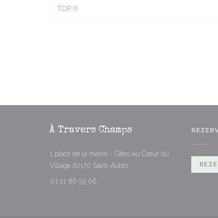
TOP !!!
À Travers Champs
REZER
1 place de la mairie - Gîtes Au Cœur du
((otevře se v novém okně))
REZE
Village 62170 Saint-Aubin
03 21 86 53 06