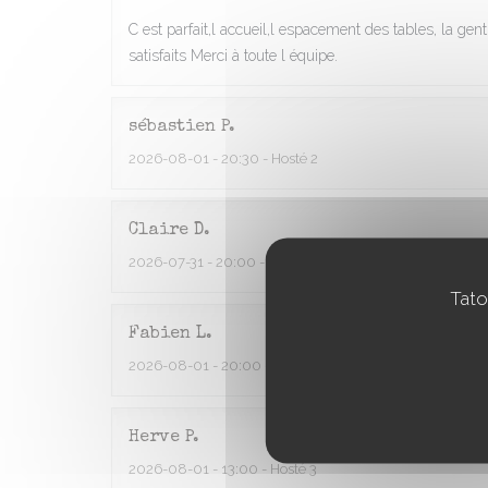
C est parfait,l accueil,l espacement des tables, la gen
satisfaits Merci à toute l équipe.
sébastien
P
2026-08-01
- 20:30 - Hosté 2
Claire
D
2026-07-31
- 20:00 - Hosté 4
Tato
Fabien
L
2026-08-01
- 20:00 - Hosté 6
Herve
P
2026-08-01
- 13:00 - Hosté 3