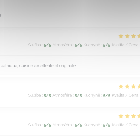
a
Služba
:
5
/5
Atmosféra
:
5
/5
Kuchyně
:
5
/5
Kvalita / Cena
athique, cuisine excellente et originale
Služba
:
5
/5
Atmosféra
:
5
/5
Kuchyně
:
5
/5
Kvalita / Cena
Služba
:
5
/5
Atmosféra
:
5
/5
Kuchyně
:
5
/5
Kvalita / Cena