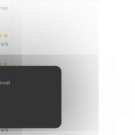
 très
:
5
/5
:
5
/5
vovat
:
5
/5
:
5
/5