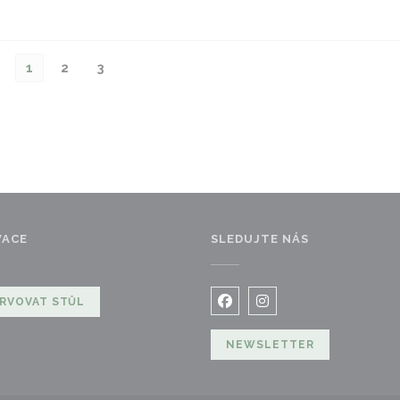
1
2
3
VACE
SLEDUJTE NÁS
RVOVAT STŮL
Facebook ((otevře se v no
Instagram ((otevře s
NEWSLETTER