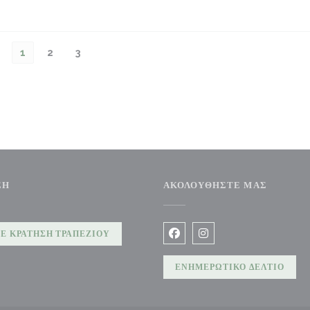
1
2
3
ΣΗ
ΑΚΟΛΟΥΘΉΣΤΕ ΜΑΣ
Ε ΚΡΆΤΗΣΗ ΤΡΑΠΕΖΙΟΎ
Facebook ((ανοίγει σε νέο πα
Instagram ((ανοίγει σε
ΕΝΗΜΕΡΩΤΙΚΌ ΔΕΛΤΊΟ