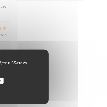
 très
:
5
/5
:
5
/5
ετε τι θέλετε να
:
5
/5
η
:
5
/5