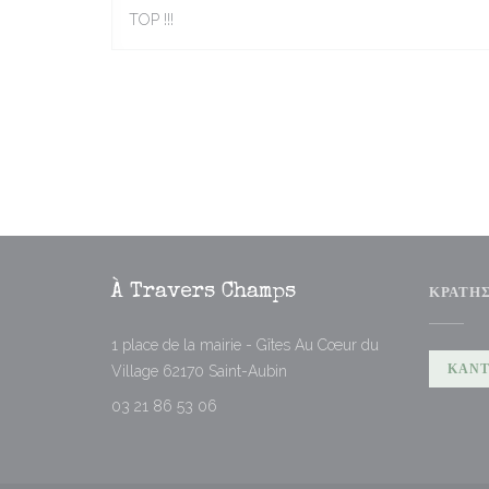
TOP !!!
À Travers Champs
ΚΡΆΤΗ
1 place de la mairie - Gîtes Au Cœur du
((ανοίγει σε νέο παράθυρο))
ΚΆΝΤ
Village 62170 Saint-Aubin
03 21 86 53 06