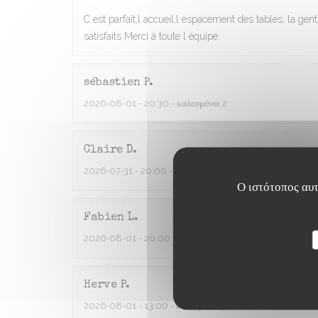
C est parfait,l accueil,l espacement des tables, la gen
satisfaits Merci à toute l équipe.
sébastien
P
2026-08-01
- 20:30 - καλεσμένοι 2
Claire
D
2026-07-31
- 20:00 - καλεσμένοι 4
Ο ιστότοπος αυτ
Fabien
L
2026-08-01
- 20:00 - καλεσμένοι 6
Herve
P
2026-08-01
- 13:00 - καλεσμένοι 3