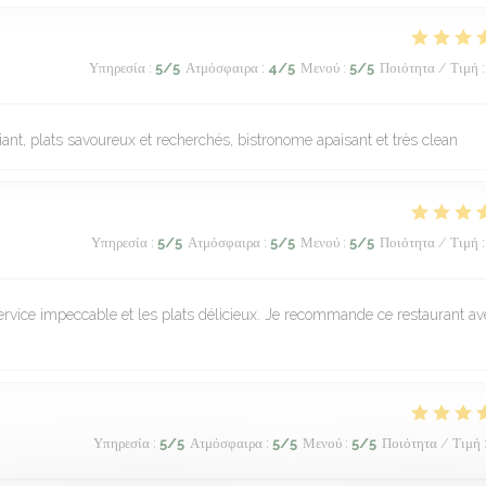
Υπηρεσία
:
5
/5
Ατμόσφαιρα
:
4
/5
Μενού
:
5
/5
Ποιότητα / Τιμή
:
nt, plats savoureux et recherchés, bistronome apaisant et très clean
Υπηρεσία
:
5
/5
Ατμόσφαιρα
:
5
/5
Μενού
:
5
/5
Ποιότητα / Τιμή
:
 service impeccable et les plats délicieux. Je recommande ce restaurant av
Υπηρεσία
:
5
/5
Ατμόσφαιρα
:
5
/5
Μενού
:
5
/5
Ποιότητα / Τιμή