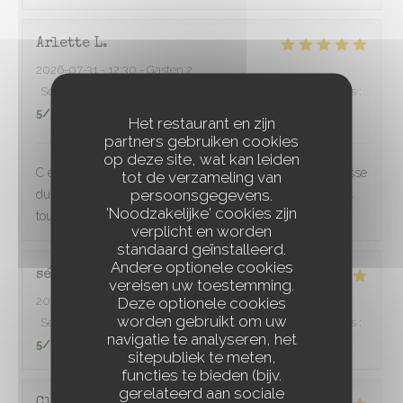
Arlette
L
2026-07-31
- 12:30 - Gasten 2
Service
:
5
/5
Atmosfeer
:
5
/5
Keuken
:
5
/5
Kwaliteit / Prijs
:
5
/5
Het restaurant en zijn
partners gebruiken cookies
op deze site, wat kan leiden
C est parfait,l accueil,l espacement des tables, la gentillesse
tot de verzameling van
persoonsgegevens.
du service,une cuisine inventive et raffinée Nous sommes
'Noodzakelijke' cookies zijn
toujours très satisfaits Merci à toute l équipe.
verplicht en worden
standaard geïnstalleerd.
Andere optionele cookies
sébastien
P
vereisen uw toestemming.
Deze optionele cookies
2026-08-01
- 20:30 - Gasten 2
worden gebruikt om uw
Service
:
5
/5
Atmosfeer
:
5
/5
Keuken
:
5
/5
Kwaliteit / Prijs
:
navigatie te analyseren, het
5
/5
sitepubliek te meten,
functies te bieden (bijv.
gerelateerd aan sociale