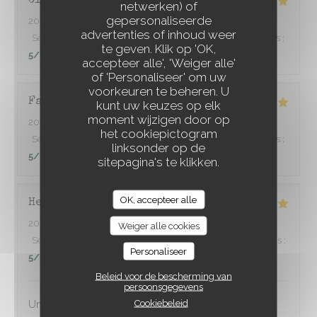
Claire
D
netwerken) of
gepersonaliseerde
2026-07-31
- 20:00 - Gasten 4
advertenties of inhoud weer
Service
:
5
/5
Atmosfeer
:
5
/5
Keuken
:
5
/5
Kwaliteit / Prijs
:
À TRAVERS CHAMPS
te geven. Klik op 'OK,
5
/5
accepteer alle', 'Weiger alle'
of 'Personaliseer' om uw
voorkeuren te beheren. U
Fabien
L
kunt uw keuzes op elk
moment wijzigen door op
2026-08-01
- 20:00 - Gasten 6
het cookiepictogram
Service
:
5
/5
Atmosfeer
:
5
/5
Keuken
:
5
/5
Kwaliteit / Prijs
:
linksonder op de
5
/5
sitepagina's te klikken.
OK, accepteer alle
Herve
P
2026-08-01
- 13:00 - Gasten 3
Weiger alle cookies
Service
:
5
/5
Atmosfeer
:
4
/5
Keuken
:
5
/5
Kwaliteit / Prijs
:
Personaliseer
5
/5
Beleid voor de bescherming van
persoonsgegevens
Cookiebeleid
Un excellent rapport qualité prix prix et service sympa