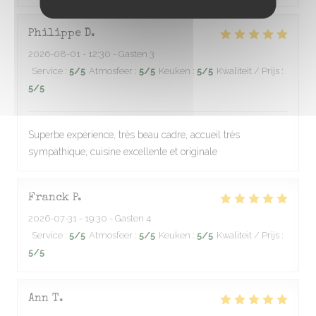
Philippe
D
2026-08-01
- 12:30 - Gasten 3
Service
:
5
/5
Atmosfeer
:
5
/5
Keuken
:
5
/5
Kwaliteit / Prijs
:
5
/5
Superbe expérience, très beau cadre, accueil très
sympathique, cuisine excellente et originale
Franck
P
2026-07-31
- 19:30 - Gasten 4
Service
:
5
/5
Atmosfeer
:
5
/5
Keuken
:
5
/5
Kwaliteit / Prijs
:
5
/5
Ann
T