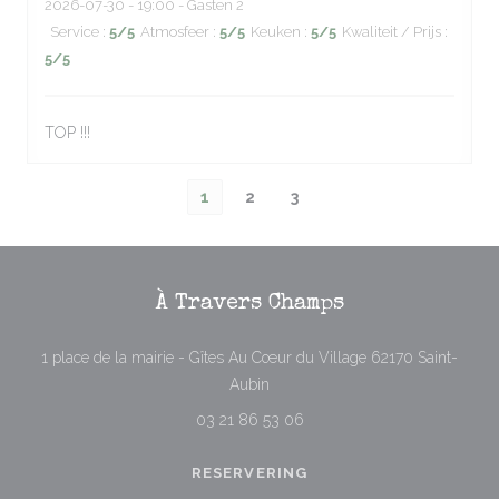
2026-07-30
- 19:00 - Gasten 2
Service
:
5
/5
Atmosfeer
:
5
/5
Keuken
:
5
/5
Kwaliteit / Prijs
:
5
/5
TOP !!!
1
2
3
À Travers Champs
1 place de la mairie - Gîtes Au Cœur du Village 62170 Saint-
((opent in een nieuw venster))
Aubin
03 21 86 53 06
RESERVERING