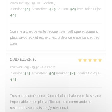
2026-08-05
- 19:00 - Gasten 3
Service
:
5
/5
Atmosfeer
:
4
/5
Keuken
:
5
/5
Kwaliteit / Prijs
:
4
/5
Comme à chaque visite : accueil sympathique et souriant,
plats savoureux et recherchés, bistronome apaisant et très
clean
SCHNEIDER
F
2026-08-05
- 19:30 - Gasten 2
Service
:
5
/5
Atmosfeer
:
5
/5
Keuken
:
5
/5
Kwaliteit / Prijs
:
4
/5
Très bonne expérience. L’accueil était chaleureux, le service
impeccable et les plats délicieux. Je recommande ce
restaurant avec plaisir et j’y reviendrai.