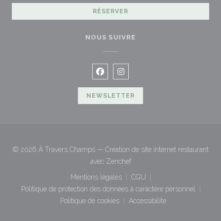
RÉSERVER
NOUS SUIVRE
Facebook ((ouvre une nouvelle fen
Instagram ((ouvre une nouvel
NEWSLETTER
© 2026 À Travers Champs — Création de site internet restaurant
((ouvre une nouvelle fenêtre))
avec
Zenchef
Mentions légales
CGU
((ouvre une nouvelle fenêtre))
((ouvre une nouvelle fenêt
Politique de protection des données à caractère personnel
((ouvre une nouvelle fenêtre))
Politique de cookies
Accessibilite
((ouvre une nouvelle fenêtre))
((ouvre une nouvelle fenê