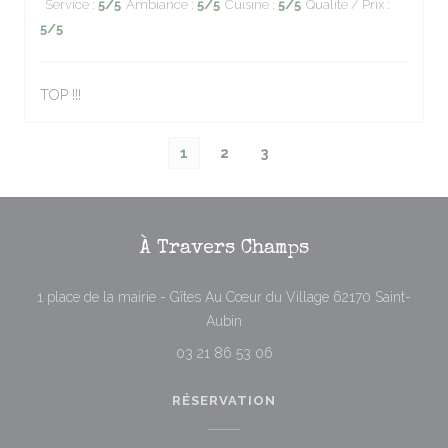
Service
:
5
/5
Ambiance
:
5
/5
Cuisine
:
5
/5
Qualité / Prix
:
5
/5
TOP !!!
1
2
3
À Travers Champs
1 place de la mairie - Gîtes Au Cœur du Village 62170 Saint-
((ouvre une nouvelle fenêtre))
Aubin
03 21 86 53 06
RÉSERVATION