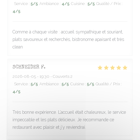
Service
:
5
/5
Ambiance
:
4
/5
Cuisine
:
5
/5
Qualité / Prix
:
4
/5
Comme à chaque visite : accueil sympathique et souriant,
plats savoureux et recherchés, bistronome apaisant et très
clean
SCHNEIDER
F
2026-08-05
- 19:30 - Couverts 2
Service
:
5
/5
Ambiance
:
5
/5
Cuisine
:
5
/5
Qualité / Prix
:
4
/5
Très bonne expérience. L’accueil était chaleureux, le service
impeccable et les plats délicieux. Je recommande ce
restaurant avec plaisir et j’y reviendrai.