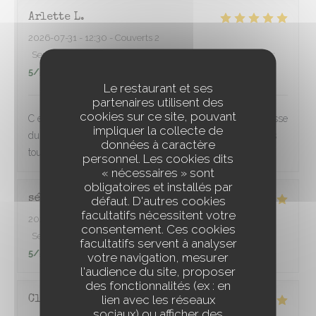
Arlette
L
2026-07-31
- 12:30 - Couverts 2
Service
:
5
/5
Ambiance
:
5
/5
Cuisine
:
5
/5
Qualité / Prix
:
5
/5
Le restaurant et ses
partenaires utilisent des
cookies sur ce site, pouvant
C est parfait,l accueil,l espacement des tables, la gentillesse
impliquer la collecte de
du service,une cuisine inventive et raffinée Nous sommes
données à caractère
toujours très satisfaits Merci à toute l équipe.
personnel. Les cookies dits
« nécessaires » sont
obligatoires et installés par
sébastien
P
défaut. D'autres cookies
facultatifs nécessitent votre
2026-08-01
- 20:30 - Couverts 2
consentement. Ces cookies
Service
:
5
/5
Ambiance
:
5
/5
Cuisine
:
5
/5
Qualité / Prix
:
facultatifs servent à analyser
5
/5
votre navigation, mesurer
l'audience du site, proposer
des fonctionnalités (ex : en
lien avec les réseaux
Claire
D
sociaux) ou afficher des