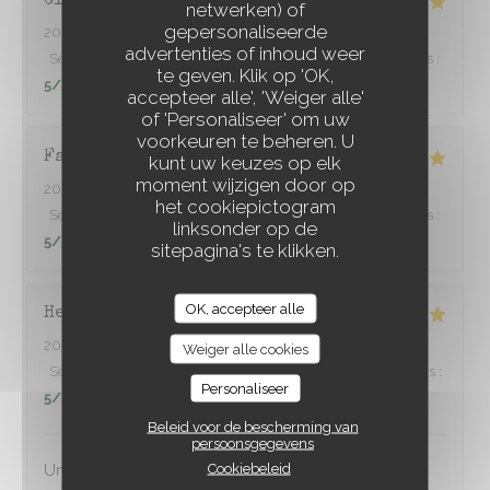
Claire
D
netwerken) of
gepersonaliseerde
2026-07-31
- 20:00 - Gasten 4
advertenties of inhoud weer
Service
:
5
/5
Atmosfeer
:
5
/5
Keuken
:
5
/5
Kwaliteit / Prijs
:
À TRAVERS CHAMPS
te geven. Klik op 'OK,
5
/5
accepteer alle', 'Weiger alle'
of 'Personaliseer' om uw
voorkeuren te beheren. U
Fabien
L
kunt uw keuzes op elk
moment wijzigen door op
2026-08-01
- 20:00 - Gasten 6
het cookiepictogram
Service
:
5
/5
Atmosfeer
:
5
/5
Keuken
:
5
/5
Kwaliteit / Prijs
:
linksonder op de
5
/5
sitepagina's te klikken.
OK, accepteer alle
Herve
P
2026-08-01
- 13:00 - Gasten 3
Weiger alle cookies
Service
:
5
/5
Atmosfeer
:
4
/5
Keuken
:
5
/5
Kwaliteit / Prijs
:
Personaliseer
5
/5
Beleid voor de bescherming van
persoonsgegevens
Cookiebeleid
Un excellent rapport qualité prix prix et service sympa