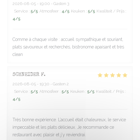
2026-08-05
- 19:00 - Gasten 3
Service
:
5
/5
Atmosfeer
:
4
/5
Keuken
:
5
/5
Kwaliteit / Prijs
:
4
/5
Comme à chaque visite : accueil sympathique et souriant,
plats savoureux et recherchés, bistronome apaisant et très
clean
SCHNEIDER
F
2026-08-05
- 19:30 - Gasten 2
Service
:
5
/5
Atmosfeer
:
5
/5
Keuken
:
5
/5
Kwaliteit / Prijs
:
4
/5
Très bonne expérience. L’accueil était chaleureux, le service
impeccable et les plats délicieux. Je recommande ce
restaurant avec plaisir et j’y reviendrai.