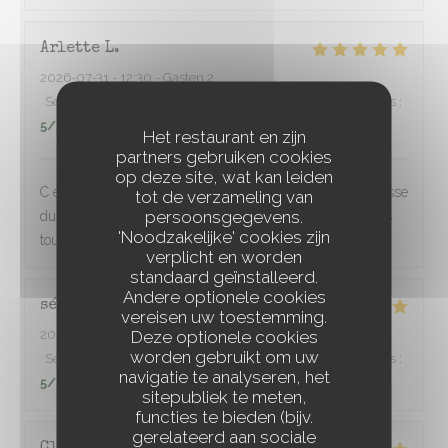
Arlette
L
2026-07-31
- 12:30 - Gasten 2
Service
:
5
/5
Atmosfeer
:
5
/5
Keuken
:
5
/5
Kwaliteit / Prijs
:
5
/5
Het restaurant en zijn
partners gebruiken cookies
op deze site, wat kan leiden
C est parfait,l accueil,l espacement des tables, la gentillesse
tot de verzameling van
persoonsgegevens.
du service,une cuisine inventive et raffinée Nous sommes
'Noodzakelijke' cookies zijn
toujours très satisfaits Merci à toute l équipe.
verplicht en worden
standaard geïnstalleerd.
Andere optionele cookies
sébastien
P
vereisen uw toestemming.
Deze optionele cookies
2026-08-01
- 20:30 - Gasten 2
worden gebruikt om uw
Service
:
5
/5
Atmosfeer
:
5
/5
Keuken
:
5
/5
Kwaliteit / Prijs
:
navigatie te analyseren, het
5
/5
sitepubliek te meten,
functies te bieden (bijv.
gerelateerd aan sociale