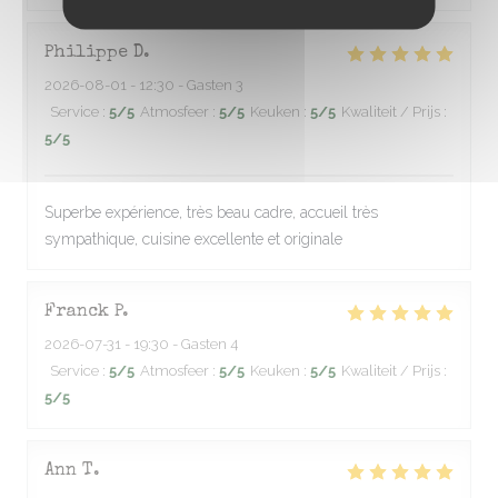
Philippe
D
2026-08-01
- 12:30 - Gasten 3
Service
:
5
/5
Atmosfeer
:
5
/5
Keuken
:
5
/5
Kwaliteit / Prijs
:
5
/5
Superbe expérience, très beau cadre, accueil très
sympathique, cuisine excellente et originale
Franck
P
2026-07-31
- 19:30 - Gasten 4
Service
:
5
/5
Atmosfeer
:
5
/5
Keuken
:
5
/5
Kwaliteit / Prijs
:
5
/5
Ann
T