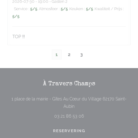
2026-07-30
- 19:00 - Gasten 2
Service
:
5
/5
Atmosfeer
:
5
/5
Keuken
:
5
/5
Kwaliteit / Prijs
:
5
/5
TOP !!!
1
2
3
À Travers Champs
1 place de la mairie - Gîtes Au Cœur du Village 62170 Saint-
((opent in een nieuw venster))
Aubin
03 21 86 53 06
RESERVERING